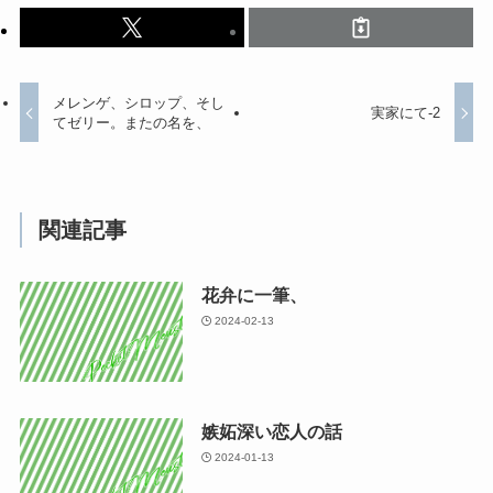
メレンゲ、シロップ、そし
実家にて-2
てゼリー。またの名を、
関連記事
花弁に一筆、
2024-02-13
嫉妬深い恋人の話
2024-01-13