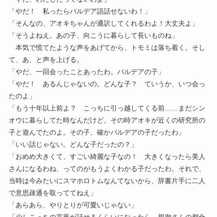
「やだ！ 私ったらパルデア語話せないわ！」
「そんなの、アオキちゃんが通訳してくれるわよ！大丈夫よ」
「そうよねえ。あの子、向こうに暮らして長いものね」
本気で慌てたような声をあげてから、トモミは落ち着く。そし
て、あ、と声を上げる。
「やだ、一回会ったことあったわ。パルデアの子」
「やだ！ あるんじゃないの。どんな子？ ていうか、いつ会っ
たのよ」
「もう十年以上前よ？ こっちに引っ越してくる前……まだシン
オウに暮らしてた時なんだけど。その時アオキが近くの研究所の
子と遊んでたのよ。その子、確かパルデアの子だったわ」
「いい話じゃない。どんな子だったの？」
「おめめ大きくて、すごい綺麗な子なの！ 大きくなったら美人
さんになるわね、ってのがもうよくわかる子だったわ。それで、
当時は今みたいにスマホロトムなんてないから、辞書片手に二人
で意思疎通を取っててねえ」
「あらあら、やりとりが可愛いじゃない」