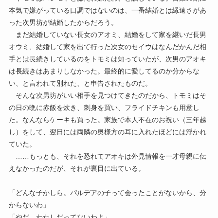
本気で嫌がっている口調ではないのは、一番結婚とは縁遠さがあ
った次男坊が結婚したからだろう。
まだ結婚していない長女のアオミ、結婚をして家を継いだ長男
オウミ、結婚して家を出て行った次女のセイウはなんだかんだ相
手とは長続きしているのをトモミは知っていたが、次男のアオキ
は長続きはあまりしなかった。最終的に愛してるのか分からな
い、と言われて別れた、と申告されたものだ。
そんな次男坊がいい相手を見つけてきたのだから、トモミはそ
の日の晩に赤飯を炊き、刺身を買い、フライドチキンも用意し
た。なんならケーキも買った。家族で本人不在のお祝い（三年越
し）をして、翌日には両隣の奥様方の耳に入れたほどには浮かれ
ていた。
……もっとも、それを恐れてアオキは外見情報を一才母親に伝
えなかったのだが、それが裏目に出ている。
「どんな子かしら。パルデアの子って会ったことがないから、分
からないわ」
「やだ、わたしだってないわよ」