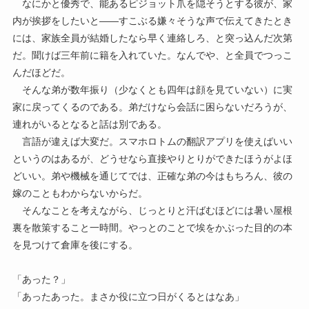
なにかと優秀で、能あるピジョット爪を隠そうとする彼が、家
内が挨拶をしたいと――すこぶる嫌々そうな声で伝えてきたとき
には、家族全員が結婚したなら早く連絡しろ、と突っ込んだ次第
だ。聞けば三年前に籍を入れていた。なんでや、と全員でつっこ
んだほどだ。
そんな弟が数年振り（少なくとも四年は顔を見ていない）に実
家に戻ってくるのである。弟だけなら会話に困らないだろうが、
連れがいるとなると話は別である。
言語が違えば大変だ。スマホロトムの翻訳アプリを使えばいい
というのはあるが、どうせなら直接やりとりができたほうがよほ
どいい。弟や機械を通じてでは、正確な弟の今はもちろん、彼の
嫁のこともわからないからだ。
そんなことを考えながら、じっとりと汗ばむほどには暑い屋根
裏を散策すること一時間。やっとのことで埃をかぶった目的の本
を見つけて倉庫を後にする。
「あった？」
「あったあった。まさか役に立つ日がくるとはなあ」