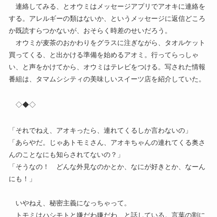
連絡してみる、とオウミはメッセージアプリでアオキに連絡を
する。アレルギーの類はないか、というメッセージに返信どころ
か既読すらつかないが、おそらく時差のせいだろう。
オウミが麦茶のおかわりをグラスに注ぎながら、タオルケット
買ってくる、と出かける準備を始めるアオミ。行ってらっしゃ
い、と声をかけてから、オウミはテレビをつける。写された情報
番組は、タマムシシティの美味しいスイーツ店を紹介していた。
◇◆◇
「それでねえ、アオキったら、連れてくるしか言わないの」
「あらやだ。じゃあトモミさん、アオキちゃんの連れてくる奥さ
んのことなにも知らされてないの？」
「そうなの！ どんな外見なのかとか、なにが好きとか、なーん
にも！」
いやねえ、秘密主義になっちゃって。
トモミはハシモトと嫌だわ嫌だわ、と話している。言葉の割に