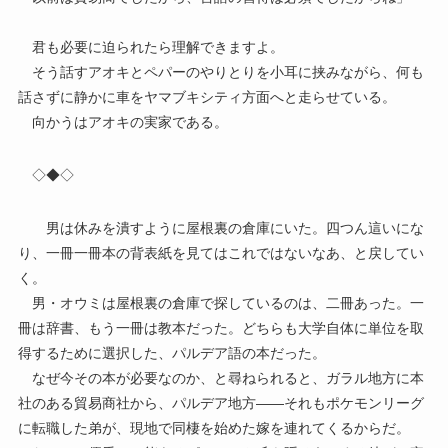
君も必要に迫られたら理解できますよ。
そう話すアオキとペパーのやりとりを小耳に挟みながら、何も
話さずに静かに車をヤマブキシティ方面へと走らせている。
向かうはアオキの実家である。
◇◆◇
男は休みを潰すように屋根裏の倉庫にいた。四つん這いにな
り、一冊一冊本の背表紙を見てはこれではないなあ、と戻してい
く。
男・オウミは屋根裏の倉庫で探しているのは、二冊あった。一
冊は辞書、もう一冊は教本だった。どちらも大学自体に単位を取
得するために選択した、パルデア語の本だった。
なぜ今その本が必要なのか、と尋ねられると、ガラル地方に本
社のある貿易商社から、パルデア地方――それもポケモンリーグ
に転職した弟が、現地で同棲を始めた嫁を連れてくるからだ。