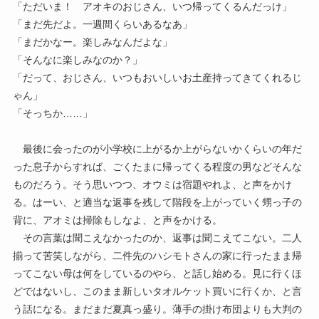
「ただいま！ アオキのおじさん、いつ帰ってくるんだっけ」
「まだ先だよ。一週間くらいあるなあ」
「まだかなー。楽しみなんだよな」
「そんなに楽しみなのか？」
「だって、おじさん、いつもおいしいお土産持ってきてくれるじ
ゃん」
「そっちか……」
最後に会ったのが小学校に上がるか上がらないかくらいの年だ
った息子からすれば、ごくたまに帰ってくる程度の男などそんな
ものだろう。そう思いつつ、オウミは宿題やれよ、と声をかけ
る。はーい、と適当な返事を残して階段を上がっていく甥っ子の
背に、アオミは掃除もしなよ、と声をかける。
その言葉は聞こえなかったのか、返事は聞こえてこない。二人
揃って苦笑しながら、二件先のハシモトさんの家に行ったまま帰
ってこない母は何をしているのやら、と話し始める。見に行くほ
どではないし、このまま新しいタオルケット買いに行くか、と言
う話になる。まだまだ夏真っ盛り。薄手の掛け布団よりも大判の