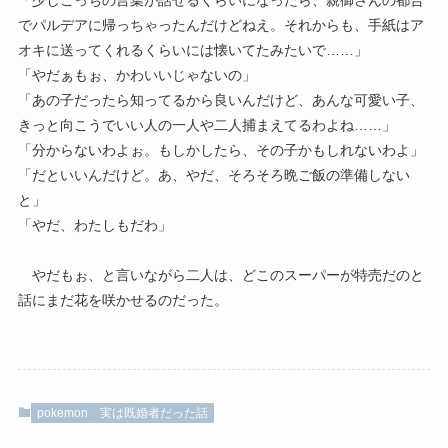
「少しこっちの言葉が話せるくらいになったら、親御さんの都合
でパルデアに帰っちゃったんだけどねえ。それからも、手紙はア
オキに送ってくれるくらいには懐いてたみたいで……」
「やだぁもぉ、かわいいじゃないの」
「あの子だったら知ってるから良いんだけど、あんな可愛い子、
きっと向こうでいい人の一人や二人捕まえてるわよね……」
「分からないわよぉ。もしかしたら、その子かもしれないわよ」
「だといいんだけど。あ、やだ、そろそろ晩ご飯の準備しない
と」
「やだ、わたしもだわ」
やだもぉ、と言いながら二人は、どこのスーパーが特売だのと
話にまだ花を咲かせるのだった。
pokemon
実は既婚者だった話