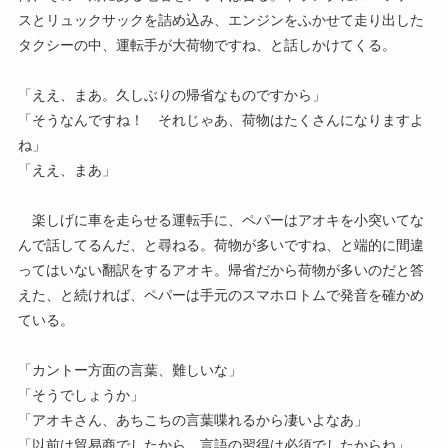
スとリュックサックを詰め込み、エンジンをふかせて走り出した
タクシーの中、運転手が大荷物ですね、と話しかけてくる。
「ええ、まあ。久しぶりの帰省なものですから」
「そうなんですね！ それじゃあ、荷物はたくさんになりますよ
ね」
「ええ、まあ」
楽しげに車を走らせる運転手に、ペパーはアオキを小突いてな
んで話してるんだ、と尋ねる。荷物が多いですね、と端的に間違
ってはいない翻訳をするアオキ。帰省だから荷物が多いのだと答
えた、と続ければ、ペパーは手元のスマホロトムで発音を確かめ
ている。
「カントー方面の言葉、難しいな」
「そうでしょうか」
「アオキさん、あちこちの言葉喋れるから凄いよなあ」
「以前は貿易商でしたから、言語の習得は必須でしたからね」