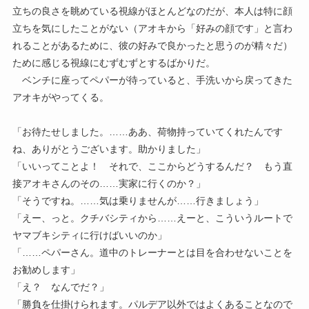
立ちの良さを眺めている視線がほとんどなのだが、本人は特に顔
立ちを気にしたことがない（アオキから「好みの顔です」と言わ
れることがあるために、彼の好みで良かったと思うのが精々だ）
ために感じる視線にむずむずとするばかりだ。
ベンチに座ってペパーが待っていると、手洗いから戻ってきた
アオキがやってくる。
「お待たせしました。……ああ、荷物持っていてくれたんです
ね、ありがとうございます。助かりました」
「いいってことよ！ それで、ここからどうするんだ？ もう直
接アオキさんのその……実家に行くのか？」
「そうですね。……気は乗りませんが……行きましょう」
「えー、っと。クチバシティから……えーと、こういうルートで
ヤマブキシティに行けばいいのか」
「……ペパーさん。道中のトレーナーとは目を合わせないことを
お勧めします」
「え？ なんでだ？」
「勝負を仕掛けられます。パルデア以外ではよくあることなので