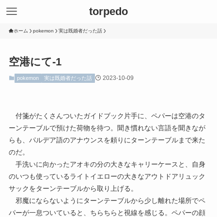
torpedo
ホーム
pokemon
実は既婚者だった話
空港にて-1
2023-10-09
pokemon
実は既婚者だった話
付箋がたくさんついたガイドブック片手に、ペパーは空港のタ
ーンテーブルで預けた荷物を待つ。聞き慣れない言語を聞きなが
らも、パルデア語のアナウンスを頼りにターンテーブルまで来た
のだ。
手洗いに向かったアオキの分の大きなキャリーケースと、自身
のいつも使っているライトイエローの大きなアウトドアリュック
サックをターンテーブルから取り上げる。
邪魔にならないようにターンテーブルから少し離れた場所でペ
パーが一息ついていると、ちらちらと視線を感じる。ペパーの顔