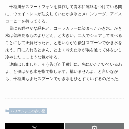
千種川がスマートフォンを操作して青木に連絡をつけている間
に、ウェイトレスが注文していたかき氷とメロンソーダ、アイス
コーヒーを持ってくる。
目にも鮮やかな緑色と、コーラカラーに染まったかき氷。かき
氷は普段見るものよりどん、と大きい。二人でシェアして食べる
ことにして正解だったわ、と思いながら優はスプーンでかき氷を
掬う。口に入れるときん、とよく冷えた氷が喉を通って体を少し
冷やした……ような気がする。
連絡はしました。そう告げた千種川に、先にいただいているわ
よ、と優はかき氷を指で指し示す。構いませんよ、と言いなが
ら、千種川もまたスプーンでかき氷をひとすくいするのだった。
ハリエンジュの赤い星