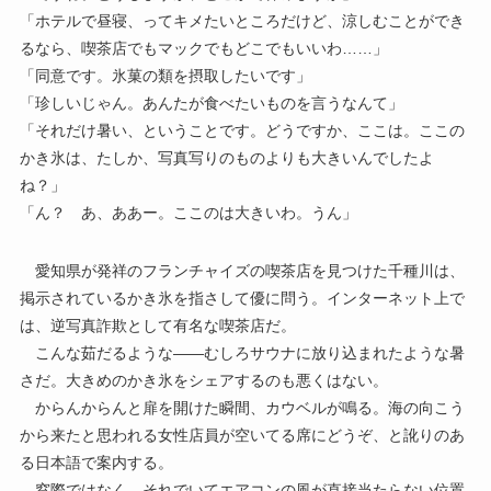
「ホテルで昼寝、ってキメたいところだけど、涼しむことができ
るなら、喫茶店でもマックでもどこでもいいわ……」
「同意です。氷菓の類を摂取したいです」
「珍しいじゃん。あんたが食べたいものを言うなんて」
「それだけ暑い、ということです。どうですか、ここは。ここの
かき氷は、たしか、写真写りのものよりも大きいんでしたよ
ね？」
「ん？ あ、ああー。ここのは大きいわ。うん」
愛知県が発祥のフランチャイズの喫茶店を見つけた千種川は、
掲示されているかき氷を指さして優に問う。インターネット上で
は、逆写真詐欺として有名な喫茶店だ。
こんな茹だるような――むしろサウナに放り込まれたような暑
さだ。大きめのかき氷をシェアするのも悪くはない。
からんからんと扉を開けた瞬間、カウベルが鳴る。海の向こう
から来たと思われる女性店員が空いてる席にどうぞ、と訛りのあ
る日本語で案内する。
窓際ではなく、それでいてエアコンの風が直接当たらない位置