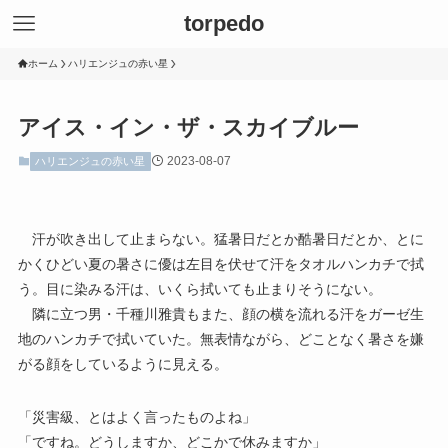
torpedo
ホーム
ハリエンジュの赤い星
アイス・イン・ザ・スカイブルー
2023-08-07
ハリエンジュの赤い星
汗が吹き出して止まらない。猛暑日だとか酷暑日だとか、とに
かくひどい夏の暑さに優は左目を伏せて汗をタオルハンカチで拭
う。目に染みる汗は、いくら拭いても止まりそうにない。
隣に立つ男・千種川雅貴もまた、顔の横を流れる汗をガーゼ生
地のハンカチで拭いていた。無表情ながら、どことなく暑さを嫌
がる顔をしているように見える。
「災害級、とはよく言ったものよね」
「ですね。どうしますか、どこかで休みますか」