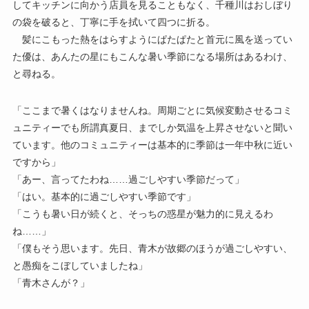
してキッチンに向かう店員を見ることもなく、千種川はおしぼり
の袋を破ると、丁寧に手を拭いて四つに折る。
髪にこもった熱をはらすようにぱたぱたと首元に風を送ってい
た優は、あんたの星にもこんな暑い季節になる場所はあるわけ、
と尋ねる。
「ここまで暑くはなりませんね。周期ごとに気候変動させるコミ
ュニティーでも所謂真夏日、までしか気温を上昇させないと聞い
ています。他のコミュニティーは基本的に季節は一年中秋に近い
ですから」
「あー、言ってたわね……過ごしやすい季節だって」
「はい。基本的に過ごしやすい季節です」
「こうも暑い日が続くと、そっちの惑星が魅力的に見えるわ
ね……」
「僕もそう思います。先日、青木が故郷のほうが過ごしやすい、
と愚痴をこぼしていましたね」
「青木さんが？」