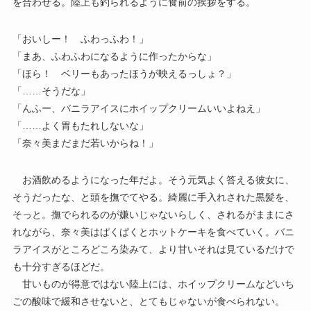
を合わせる。陸上も釣られるように食前の挨拶をする。
「おいしー！ ふわっふわ！」
「まあ、ふわふわになるように作ったからな」
「ほら！ ベリーもあったほうが映えるっしょ？」
「……そうだな」
「んふー、バニラアイスにホイップクリームいいよねえ」
「……よく胃もたれしないな」
「奈々美まだまだ若いからね！」
お酒飲めるようになった年だよ。そう元気よく答える彼女に、
そうだったな、と頭を撫でてやる。綺麗に手入れされた黒髪を、
そっと。撫でられるのが嫌いじゃないらしく、されるがままにさ
れながら、奈々美はぱくぱくとホットケーキを食べていく。バニ
ラアイスがところどころ染みて、より甘いそれは見ているだけで
も十分すぎるほどだ。
甘いものが得意ではない陸上には、ホイップクリームなどいち
ごの酸味で緩和させないと、とてもじゃないが食べられない。