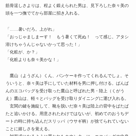
筋骨逞しさよりは、程よく鍛えられた男は、見下ろした奈々美の
頭を一つ撫でてから部屋に招き入れる。
「……暑いだろ。上がれ」
「おっじゃましまーす！ もう暑くて死ぬ！ って感じ。アタシ
溶けちゃうんじゃないかって思った！」
「化粧が、か？」
「化粧よりも奈々美かな！」
鷹山（ようざん）くん、パンケーキ作ってくれるんでしょ。そ
ういうと、奈々美は手にしていた材料を男に押し付ける。ぱんぱ
んのエコバッグを受け取った鷹山と呼ばれた男・陸上（くがう
え）鷹山は、軽々とバッグを受け取りダイニングに運び入れる。
玄関の鍵を施錠して、靴を脱いだ奈々美は陸上の背中をぱたぱ
たと追いかける。用意されたわけではないが、初めてのおうちデ
ートの時に持ち込んだスリッパ（ウサギ柄）が捨てられていない
ことに嬉しさを覚える。