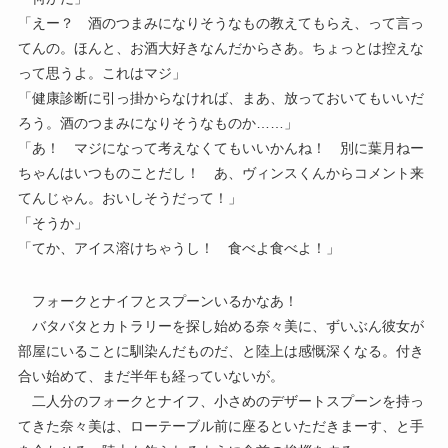
「えー？ 酒のつまみになりそうなもの教えてもらえ、って言っ
てんの。ほんと、お酒大好きなんだからさあ。ちょっとは控えな
って思うよ。これはマジ」
「健康診断に引っ掛からなければ、まあ、放っておいてもいいだ
ろう。酒のつまみになりそうなものか……」
「あ！ マジになって考えなくてもいいかんね！ 別に葉月ねー
ちゃんはいつものことだし！ あ、ヴィンスくんからコメント来
てんじゃん。おいしそうだって！」
「そうか」
「てか、アイス溶けちゃうし！ 食べよ食べよ！」
フォークとナイフとスプーンいるかなあ！
バタバタとカトラリーを探し始める奈々美に、ずいぶん彼女が
部屋にいることに馴染んだものだ、と陸上は感慨深くなる。付き
合い始めて、まだ半年も経っていないが。
二人分のフォークとナイフ、小さめのデザートスプーンを持っ
てきた奈々美は、ローテーブル前に座るといただきまーす、と手