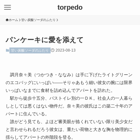
torpedo
ホーム
甘い炭酸ソーダのふたり
パンケーキに愛を添えて
2023-08-13
甘い炭酸ソーダのふたり
調月奈々美（つかつき・ななみ）は手に下げたライトグリーン
のエコバッグにいっぱい――そりゃあもう細い彼女の腕には限界
いっぱいなまでに食材を詰め込んでアパートを訪れた。
駅から徒歩十五分、バストイレ別の一ＤＫ。社会人の一人暮ら
しとしては悪くはない物件だ。奈々美の彼氏はこの築二十年のア
パートに住んでいる。
誰がどう見ても、よほど審美眼が捻くれていない限り美少女だ
と言わせられるだろう彼女は、重たい荷物と大きな胸を物理的に
揺らしてアパートの外階段を登る。