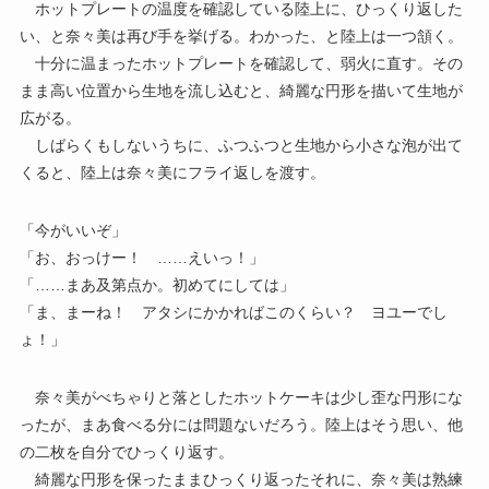
ホットプレートの温度を確認している陸上に、ひっくり返した
い、と奈々美は再び手を挙げる。わかった、と陸上は一つ頷く。
十分に温まったホットプレートを確認して、弱火に直す。その
まま高い位置から生地を流し込むと、綺麗な円形を描いて生地が
広がる。
しばらくもしないうちに、ふつふつと生地から小さな泡が出て
くると、陸上は奈々美にフライ返しを渡す。
「今がいいぞ」
「お、おっけー！ ……えいっ！」
「……まあ及第点か。初めてにしては」
「ま、まーね！ アタシにかかればこのくらい？ ヨユーでし
ょ！」
奈々美がべちゃりと落としたホットケーキは少し歪な円形にな
ったが、まあ食べる分には問題ないだろう。陸上はそう思い、他
の二枚を自分でひっくり返す。
綺麗な円形を保ったままひっくり返ったそれに、奈々美は熟練