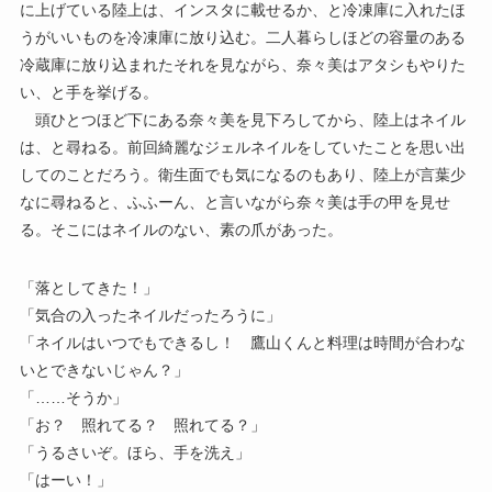
に上げている陸上は、インスタに載せるか、と冷凍庫に入れたほ
うがいいものを冷凍庫に放り込む。二人暮らしほどの容量のある
冷蔵庫に放り込まれたそれを見ながら、奈々美はアタシもやりた
い、と手を挙げる。
頭ひとつほど下にある奈々美を見下ろしてから、陸上はネイル
は、と尋ねる。前回綺麗なジェルネイルをしていたことを思い出
してのことだろう。衛生面でも気になるのもあり、陸上が言葉少
なに尋ねると、ふふーん、と言いながら奈々美は手の甲を見せ
る。そこにはネイルのない、素の爪があった。
「落としてきた！」
「気合の入ったネイルだったろうに」
「ネイルはいつでもできるし！ 鷹山くんと料理は時間が合わな
いとできないじゃん？」
「……そうか」
「お？ 照れてる？ 照れてる？」
「うるさいぞ。ほら、手を洗え」
「はーい！」