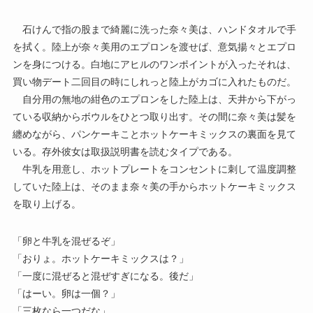
石けんで指の股まで綺麗に洗った奈々美は、ハンドタオルで手
を拭く。陸上が奈々美用のエプロンを渡せば、意気揚々とエプロ
ンを身につける。白地にアヒルのワンポイントが入ったそれは、
買い物デート二回目の時にしれっと陸上がカゴに入れたものだ。
自分用の無地の紺色のエプロンをした陸上は、天井から下がっ
ている収納からボウルをひとつ取り出す。その間に奈々美は髪を
纏めながら、パンケーキことホットケーキミックスの裏面を見て
いる。存外彼女は取扱説明書を読むタイプである。
牛乳を用意し、ホットプレートをコンセントに刺して温度調整
していた陸上は、そのまま奈々美の手からホットケーキミックス
を取り上げる。
「卵と牛乳を混ぜるぞ」
「おりょ。ホットケーキミックスは？」
「一度に混ぜると混ぜすぎになる。後だ」
「はーい。卵は一個？」
「三枚なら一つだな」