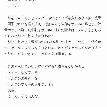
「はーい」
卵をこんこん、とシンクにぶつけてヒビを入れる奈々美。慎重
に両手でヒビを軽く抑え、ぱきゃりと全卵をボウルに落とす。計
量カップで測った牛乳をボウルに注いだ陸上は、そのままがしゃ
がしゃと卵と牛乳を混ぜ合わせる。
卵と牛乳がよく混ざったのを確認した彼は、そのまま一袋分ホ
ットケーキミックスを注ぎ入れる。ざくざくとさっくりかき混ぜ
た彼に、だまできてる、と奈々美は指摘する。
「このくらいでいい。混ぜすぎると膨らまないからな」
「へえー。なんでだろ」
「グルテンの働きだな」
「グルテンフリーのグルテン？」
「ああ」
「ふーん。そうなんだ」