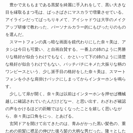
豊かで太ももまである黒髪を綺麗に手入れをして、黒い大きな
目を縁取るまつ毛は、ばっさばさにマスカラで増量させている。
アイラインだってばっちりキメて、アイシャドウは大学のメイク
アップ研修で教わった、パーソナルカラー的にもぴったりのもの
を選んだ。
スマートフォンの真っ暗な画面を鏡代わりにした奈々美は、ア
タシは今日も可愛い、と自画自賛する。一番上の姉のように男勝
りな格好が似合うわけでもなく、かといって下の姉のように清楚
な格好が似合うわけでもない。バッチバチにキメた大振りな柄の
ワンピースという、少し派手目の格好をした奈々美は、スマート
フォンを小さな肩掛けバックにしまってからインターホンを鳴ら
す。
少しして扉が開く。奈々美は以前はインターホンを押せば機械
越しに確認されていたんだけどなー、と思い出す。わざわざ確認
の声をかけるほどの距離ではなくなったことを嬉しく思いなが
ら、奈々美は口角をにっ、とあげる。
玄関ドアを開けて出てきたのは、青みがかった黒い髪色の、重
ための前髪に襟足の伸びた後ろ髪の大柄な男だった。隆々とした