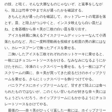
の技、と呟く。そんな大層なものじゃないぞ、と返事をしなが
ら、陸上は竹串で中まで火が通ったかを確認する。
きちんと火が通ったのを確認して、ホットプレートの電源を落
とす。皿、と陸上がつぶやくと、インスタ映えなら白い皿だよ
ね、と食器棚から奈々美が二枚の白い皿を取り出す。
アイスを綺麗に掬えるアイスクリームディッシャーなんて小洒
落たものなど、月に一度料理動画を投稿する程度の男の家にはな
い。カレースプーンで掬ったアイスを乗せる。
二掬いしたアイスを三枚それぞれのホットケーキに乗せると、
一枚にはチョコレートソースをかける。なみなみになるようにか
けたそれに、冷凍のミックスベリーを乗せる。もう一枚にはアイ
スクリームの隣に、奈々美が買ってきた絞るだけのホイップクリ
ームを乗せる。さらにミックスベリーを飾りつけてやる。
バニラアイスにホイップクリームなど、甘すぎて陸上には食べ
られたものではないが、このくらい甘いものが好きな奈々美には
ちょうどいいだろう。ホイップクリームにもかかるようにチョコ
レートソースをかけてやる。
最後の――奈々美がひっくり返した一枚には、ホイップクリー