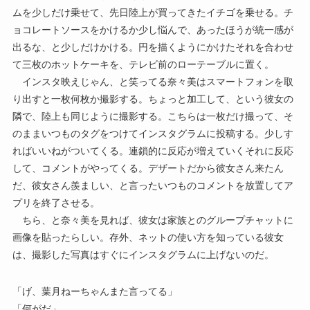
ムを少しだけ乗せて、先日陸上が買ってきたイチゴを乗せる。チ
ョコレートソースをかけるか少し悩んで、あったほうが統一感が
出るな、と少しだけかける。円を描くようにかけたそれを合わせ
て三枚のホットケーキを、テレビ前のローテーブルに置く。
インスタ映えじゃん、と笑ってる奈々美はスマートフォンを取
り出すと一枚何枚か撮影する。ちょっと加工して、という彼女の
隣で、陸上も同じように撮影する。こちらは一枚だけ撮って、そ
のままいつものタグをつけてインスタグラムに投稿する。少しす
ればいいねがついてくる。連鎖的に反応が増えていくそれに反応
して、コメントがやってくる。デザートだから彼女さん来たん
だ、彼女さん羨ましい、と言ったいつものコメントを放置してア
プリを終了させる。
ちら、と奈々美を見れば、彼女は家族とのグループチャットに
画像を貼ったらしい。存外、ネットの使い方を知っている彼女
は、撮影した写真はすぐにインスタグラムに上げないのだ。
「げ、葉月ねーちゃんまた言ってる」
「何がだ」