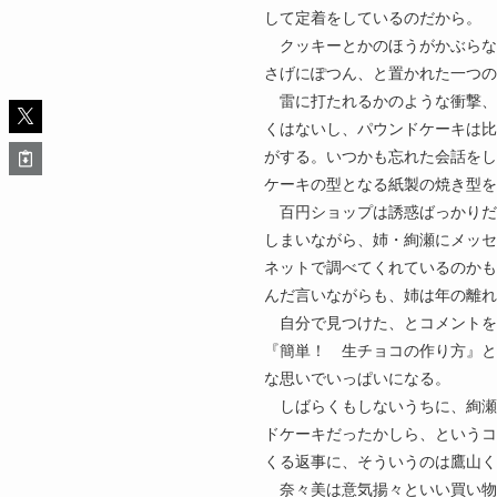
して定着をしているのだから。
クッキーとかのほうがかぶらな
さげにぽつん、と置かれた一つの
雷に打たれるかのような衝撃、
くはないし、パウンドケーキは比
がする。いつかも忘れた会話をし
ケーキの型となる紙製の焼き型を
百円ショップは誘惑ばっかりだ
しまいながら、姉・絢瀬にメッセ
ネットで調べてくれているのかも
んだ言いながらも、姉は年の離れ
自分で見つけた、とコメントを
『簡単！ 生チョコの作り方』と
な思いでいっぱいになる。
しばらくもしないうちに、絢瀬
ドケーキだったかしら、というコ
くる返事に、そういうのは鷹山く
奈々美は意気揚々といい買い物