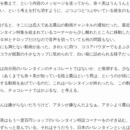
を教えて、という内容のメッセージを送ってから、奈々美はうんうんと
い、という考えを打ち消すように、ぶつぶつとつぶやいている彼女のも
げると、そこには恋人である鷹山の動画チャンネルの通知だった。最近
ンタイン特集を組まれているコーナーから少し離れたところに移動した
ＢＧＭとテロップだけなので音声を切っていても何の問題もない。
にも満たない動画があった。きれいに四つ、ココアパウダーでもまぶさ
コラが紙製の小さなカップに収められて、白い箱に詰められる様子だっ
は自分宛のバレンタインのチョコレートではないか、と推測する。少な
（あくまでも奈々美が知っている陸上鷹山という男は、というのが頭に
する動画をあげているのだ。これはバレンタインが終わったら、この動
ら、チョコレートではかぶるな、と考える。
んは嫌がらないだろうけど、アタシが嫌なんだよなぁ。アタシより鷹山
美はもう一度百円ショップのバレンタイン特設コーナーをのぞき込む。
ずらっと並んでいる。それはそうだろう。日本のバレンタインといえば