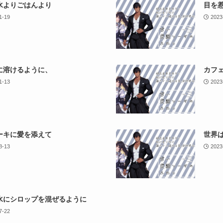
水よりごはんより
目を
1-19
2023
に溶けるように、
カフ
1-13
2023
ーキに愛を添えて
世界
8-13
2023
水にシロップを混ぜるように
7-22