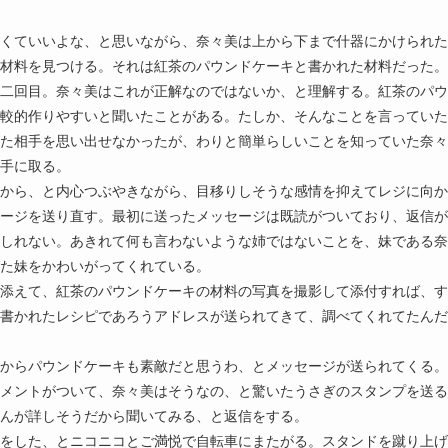
くていいよな、と思いながら、奈々美は上から下まで什器にかけられた
材料を見つける。それは紅茶のパウンドケーキと書かれた材料だった。
二回目。奈々美はこれが正解なのではないか、と理解する。紅茶のパウ
較的作りやすいと聞いたことがある。たしか、そんなことを言っていた
た相手を思い出せなかったが、わりと簡単らしいことを知っていた奈々
手に取る。
から、と内心つぶやきながら、目移りしそうな感情を抑えてレジに向か
ージを送り直す。最初に送ったメッセージは既読がついており、返信が
しれない。あきれて何も言わないような姉ではないことを、妹である奈
た妹をかわいがってくれている。
添えて、紅茶のパウンドケーキの材料の写真を撮影して添付すれば、す
書かれたレシピであろうアドレスが送られてきて、調べてくれてたんだ
からパウンドケーキも素敵だと思うわ、とメッセージが送られてくる。
メントがついて、奈々美はそうなの、と驚いたうさぎのスタンプを送る
んが詳しそうだから聞いてみる、と返信をする。
をした、とニコニコとご満悦で自転車にまたがる。スタンドを蹴り上げ