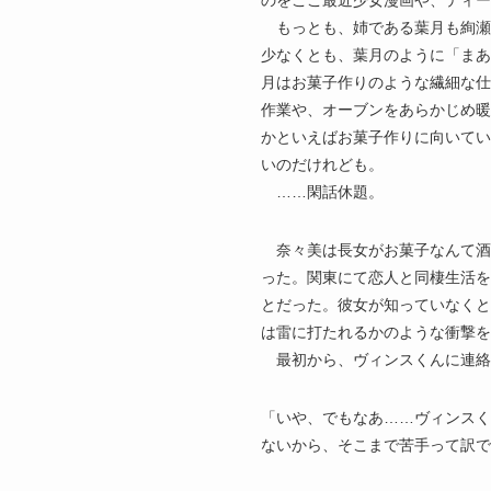
のをここ最近少女漫画や、ティー
もっとも、姉である葉月も絢瀬
少なくとも、葉月のように「まあ
月はお菓子作りのような繊細な仕
作業や、オーブンをあらかじめ暖
かといえばお菓子作りに向いてい
いのだけれども。
……閑話休題。
奈々美は長女がお菓子なんて酒
った。関東にて恋人と同棲生活を
とだった。彼女が知っていなくと
は雷に打たれるかのような衝撃を
最初から、ヴィンスくんに連絡
「いや、でもなあ……ヴィンスく
ないから、そこまで苦手って訳で