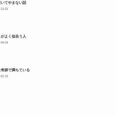
惹いてやまない話
-12-22
ェがよく似合う人
-09-28
は奇跡で満ちている
-07-23