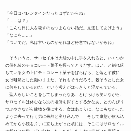
「今日はバレンタインだったはずだからね」
「……は？」
「こんな日に人を殺すのもつまらない話だ。見逃してあげよう」
「なにを……」
「ついでだ。私は甘いものがそれほど得意ではないからね」
そういうと、サロセイルは大袋の中に手を入れると、いくつか
の個包装のチョコレート菓子を握ってとりだす。はい、と崩れ落
ちている女の上にチョコレート菓子をばらばら、と落とす彼に、
女は唖然とした顔のままだ。それもそうだろう。殺そうとした女
に何をしているのだ、という考えがはっきりと浮かんでいる。
聖人らしいことをしてしまったなあ、とけらけら笑いながら、
サロセイルは休むなら別の場所を探すとするかなあ、とのんびり
つぶやきながら建物を後にする。女はあまりに、なにもなかった
ように去って行く男に呆然と座り込んで――そして事態が飲み込
めてから小銃を片手に立ち上がった頃には、そこにはサロセイル