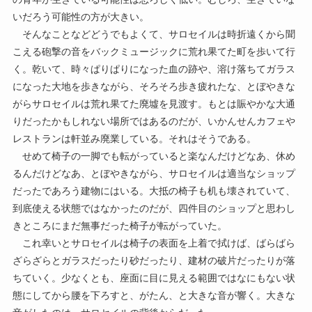
いだろう可能性の方が大きい。
そんなことなどどうでもよくて、サロセイルは時折遠くから聞
こえる砲撃の音をバックミュージックに荒れ果てた町を歩いて行
く。乾いて、時々ぱりぱりになった血の跡や、溶け落ちてガラス
になった大地を歩きながら、そろそろ歩き疲れたな、とぼやきな
がらサロセイルは荒れ果てた廃墟を見渡す。もとは賑やかな大通
りだったかもしれない場所ではあるのだが、いかんせんカフェや
レストランは軒並み廃業している。それはそうである。
せめて椅子の一脚でも転がっていると楽なんだけどなあ、休め
るんだけどなあ、とぼやきながら、サロセイルは適当なショップ
だったであろう建物にはいる。大抵の椅子も机も壊されていて、
到底使える状態ではなかったのだが、四件目のショップと思わし
きところにまだ無事だった椅子が転がっていた。
これ幸いとサロセイルは椅子の表面を上着で拭けば、ばらばら
ざらざらとガラスだったり砂だったり、建材の破片だったりが落
ちていく。少なくとも、座面に目に見える範囲ではなにもない状
態にしてから腰を下ろすと、がたん、と大きな音が響く。大きな