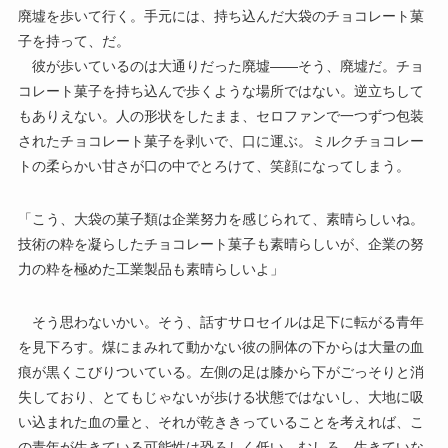
廃墟を歩いて行く。手元には、持ち込んだ大袋のチョコレート菓
子を持って、だ。
彼が歩いているのは大通りだった廃墟――そう、廃墟だ。チョ
コレート菓子を持ち込んで歩くような場所ではない。逆立ちして
もありえない。人の形状をしたまま、セロファンで一つずつ包装
されたチョコレート菓子を剥いで、口に運ぶ。ミルクチョコレー
トの柔らかい甘さが口の中でとろけて、笑顔になってしまう。
「こう、大袋の菓子類は企業努力を感じられて、素晴らしいね。
技術の粋を凝らしたチョコレート菓子も素晴らしいが、企業の努
力の粋を極めた工業製品も素晴らしいよ」
そう思わないかい。そう、話すサロセイルは足下に転がる青年
を見下ろす。煤にまみれて動かない彼の胴体の下からは大量の血
痕が黒くこびりついている。左側の足は膝から下がごっそりと消
失しており、とてもじゃないが歩ける状態ではないし、大地に吸
い込まれた血の量と、それが乾ききっていることを考えれば、こ
の青年が生きている可能性は恐ろしく低い。むしろ、生きていな