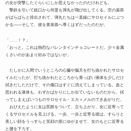
の女が突撃したぐらいにしか思えなかったのだけれども。
撃鉄を引いて銃口から何度も弾丸が飛び出してくる。空の薬莢
がばらばらと排出されて、弾丸たちは一直線にサロセイルにぶつ
かる――そして、彼を黄泉路へ導くはずだったのだが。
「……！？」
「おっと。これは熱烈なバレンタインチョコレートだ。少々金属
くさいのがあまり好みではないが」
たしかに人間でいうところの心臓や脳天を打ち抜かれたサロセ
イルだったが、打ち抜かれたところから青っぽい液体を少しだけ
拭きだしただけで、その傷口はすぐに消えてしまっている。血と
思われる液体も、わずかばかりにしか出ていないものだから、拭
ってしまえばいつものサロセイル・エカ＝メルのできあがりだ。
おびえたように女は尻餅をついて、立ち上がり、女に近寄って
くるサロセイルを見上げる。一歩、一歩と近寄る彼は、すらりと
美しい顔をうっすらと笑顔の形にゆがませて、女のもとに近寄る
と腰を下ろす。