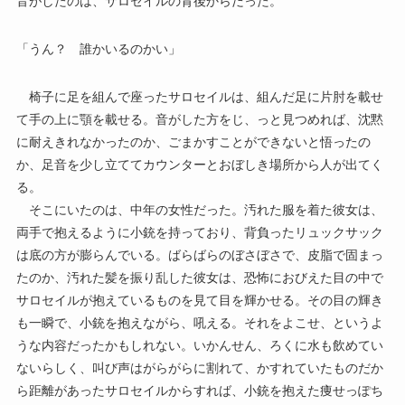
音がしたのは、サロセイルの背後からだった。
「うん？ 誰かいるのかい」
椅子に足を組んで座ったサロセイルは、組んだ足に片肘を載せ
て手の上に顎を載せる。音がした方をじ、っと見つめれば、沈黙
に耐えきれなかったのか、ごまかすことができないと悟ったの
か、足音を少し立ててカウンターとおぼしき場所から人が出てく
る。
そこにいたのは、中年の女性だった。汚れた服を着た彼女は、
両手で抱えるように小銃を持っており、背負ったリュックサック
は底の方が膨らんでいる。ばらばらのぼさぼさで、皮脂で固まっ
たのか、汚れた髪を振り乱した彼女は、恐怖におびえた目の中で
サロセイルが抱えているものを見て目を輝かせる。その目の輝き
も一瞬で、小銃を抱えながら、吼える。それをよこせ、というよ
うな内容だったかもしれない。いかんせん、ろくに水も飲めてい
ないらしく、叫び声はがらがらに割れて、かすれていたものだか
ら距離があったサロセイルからすれば、小銃を抱えた痩せっぽち