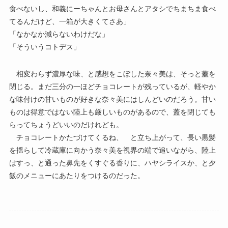
食べないし、和義にーちゃんとお母さんとアタシでちまちま食べ
てるんだけど、一箱が大きくてさあ」
「なかなか減らないわけだな」
「そういうコトデス」
相変わらず濃厚な味、と感想をこぼした奈々美は、そっと蓋を
閉じる。まだ三分の一ほどチョコレートが残っているが、軽やか
な味付けの甘いものが好きな奈々美にはしんどいのだろう。甘い
ものは得意ではない陸上も厳しいものがあるので、蓋を閉じても
らってちょうどいいのだけれども。
チョコレートかたづけてくるね、 と立ち上がって、長い黒髪
を揺らして冷蔵庫に向かう奈々美を視界の端で追いながら、陸上
はすっ、と通った鼻先をくすぐる香りに、ハヤシライスか、と夕
飯のメニューにあたりをつけるのだった。