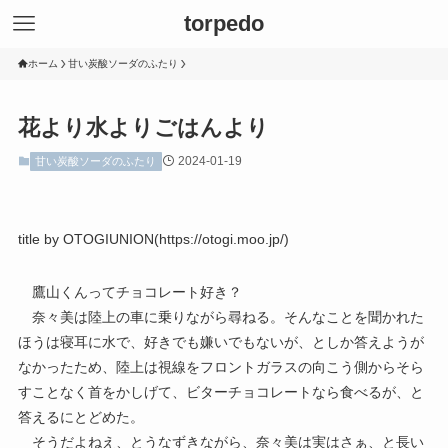
torpedo
ホーム
甘い炭酸ソーダのふたり
花より水よりごはんより
2024-01-19
甘い炭酸ソーダのふたり
title by OTOGIUNION(https://otogi.moo.jp/)
鷹山くんってチョコレート好き？
奈々美は陸上の車に乗りながら尋ねる。そんなことを聞かれた
ほうは寝耳に水で、好きでも嫌いでもないが、としか答えようが
なかったため、陸上は視線をフロントガラスの向こう側からそら
すことなく首をかしげて、ビターチョコレートなら食べるが、と
答えるにとどめた。
そうだよねえ、とうなずきながら、奈々美は実はさぁ、と長い