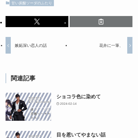
甘い炭酸ソーダのふたり
嫉妬深い恋人の話
花弁に一筆、
関連記事
ショコラ色に染めて
2024-02-14
目を惹いてやまない話