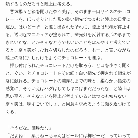
類するものだろうと陸上は考える。
意気揚々と箱を開けた奈々美は、そのまま一口サイズのチョコ
レートを、ほっそりとした形の良い指先でつまむと陸上の口元に
運ぶ。はいどーぞ、と差し出されたそれに、陸上は思考が停止す
る。透明なマニキュアが塗られて、蛍光灯を反射する爪の形まで
きれいだな、とかそんなどうでもいいことをぼんやりと考えてい
ると、奈々美がしびれを切らしたのだろう。もー、と言いながら
陸上の唇に押し付けるようにチョコレートを運ぶ。
押し付けられたチョコレートだけを取ろう、と口を小さく開く
と、ぐい、とチョコレートをその細く白い指先で押されて指先が
唇に触れる。チョコレートの濃厚なまでの味と、柔らかい指先の
感覚に、そういえばハグはしてもキスはまだだったな、と陸上は
思い至る。そんなことを陸上が考えているとはつゆも知らない
奈々美は、味すごいでしょ、と同意を求めるように顔を近づけて
くる。
「そうだな。濃厚だな」
「だよね！ 葉月ねーちゃんはビールには柿ピーだ、っていって