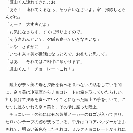
「鷹山くん連れてきたよお」
「あら！ 連れてくるなら、そう言いなさいよ。家、掃除しとら
んがね」
「えー？ 大丈夫だよ」
「お気になさらず。すぐに帰りますので」
「そう言わんといて。夕飯も食べていきなさいな」
「いや、さすがに……」
「いつも奈々美が世話になっとるで、お礼だと思って」
「はあ……それではご相伴に預かります」
「鷹山くん！ チョコレートこれ！」
陸上が奈々美の母と夕飯を食べる食べないの話をしている間
に、奈々美は冷蔵庫からチョコレートの箱を取っていたらしい。
押し負けて夕飯を食べていくことになった陸上の手を引いて、こ
たつに足をいれる奈々美と、その隣に座った陸上。
チョコレートの箱には有名製菓メーカーのロゴが入っており、
セロハンテープの跡が残っている。中身はココアパウダーがまぶ
されて、明るい茶色をしたそれは、ミルクチョコレートかそれに