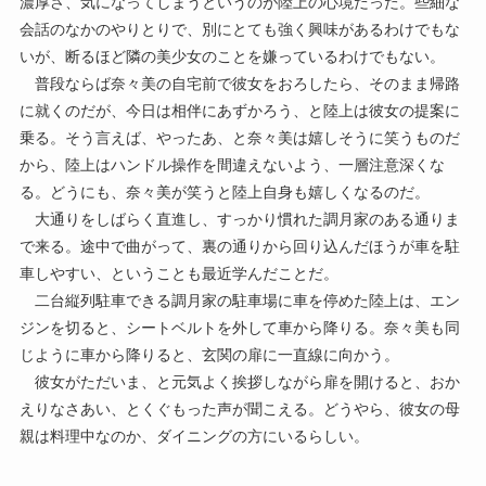
濃厚さ、気になってしまうというのが陸上の心境だった。些細な
会話のなかのやりとりで、別にとても強く興味があるわけでもな
いが、断るほど隣の美少女のことを嫌っているわけでもない。
普段ならば奈々美の自宅前で彼女をおろしたら、そのまま帰路
に就くのだが、今日は相伴にあずかろう、と陸上は彼女の提案に
乗る。そう言えば、やったあ、と奈々美は嬉しそうに笑うものだ
から、陸上はハンドル操作を間違えないよう、一層注意深くな
る。どうにも、奈々美が笑うと陸上自身も嬉しくなるのだ。
大通りをしばらく直進し、すっかり慣れた調月家のある通りま
で来る。途中で曲がって、裏の通りから回り込んだほうが車を駐
車しやすい、ということも最近学んだことだ。
二台縦列駐車できる調月家の駐車場に車を停めた陸上は、エン
ジンを切ると、シートベルトを外して車から降りる。奈々美も同
じように車から降りると、玄関の扉に一直線に向かう。
彼女がただいま、と元気よく挨拶しながら扉を開けると、おか
えりなさあい、とくぐもった声が聞こえる。どうやら、彼女の母
親は料理中なのか、ダイニングの方にいるらしい。